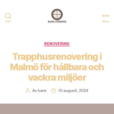
Sök
Meny
Rosafonster.se
Kategorier
RENOVERING
Trapphusrenovering i
Malmö för hållbara och
vackra miljöer
Av
hans
10 augusti, 2024
Inläggsförfattare
Inläggsdatum