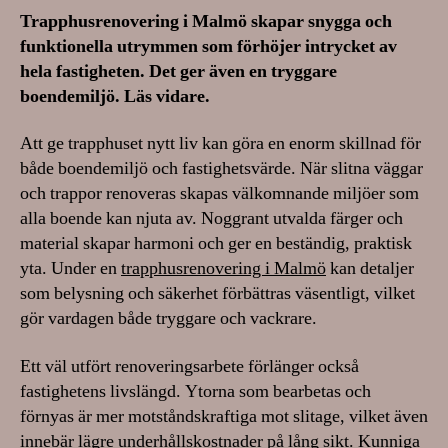
Trapphusrenovering i Malmö skapar snygga och
funktionella utrymmen som förhöjer intrycket av
hela fastigheten. Det ger även en tryggare
boendemiljö. Läs vidare.
Att ge trapphuset nytt liv kan göra en enorm skillnad för
både boendemiljö och fastighetsvärde. När slitna väggar
och trappor renoveras skapas välkomnande miljöer som
alla boende kan njuta av. Noggrant utvalda färger och
material skapar harmoni och ger en beständig, praktisk
yta. Under en
trapphusrenovering i Malmö
kan detaljer
som belysning och säkerhet förbättras väsentligt, vilket
gör vardagen både tryggare och vackrare.
Ett väl utfört renoveringsarbete förlänger också
fastighetens livslängd. Ytorna som bearbetas och
förnyas är mer motståndskraftiga mot slitage, vilket även
innebär lägre underhållskostnader på lång sikt. Kunniga