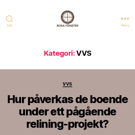
Sök
Meny
Rosafonster.se
Kategori:
VVS
Kategorier
VVS
Hur påverkas de boende
under ett pågående
relining-projekt?