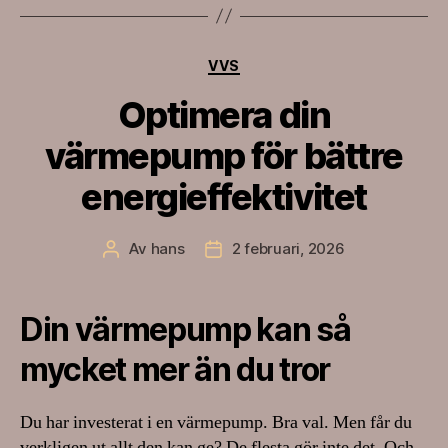
Kategorier
VVS
Optimera din
värmepump för bättre
energieffektivitet
Av
hans
2 februari, 2026
Inläggsförfattare
Inläggsdatum
Din värmepump kan så
mycket mer än du tror
Du har investerat i en värmepump. Bra val. Men får du
verkligen ut allt den kan ge? De flesta gör inte det. Och