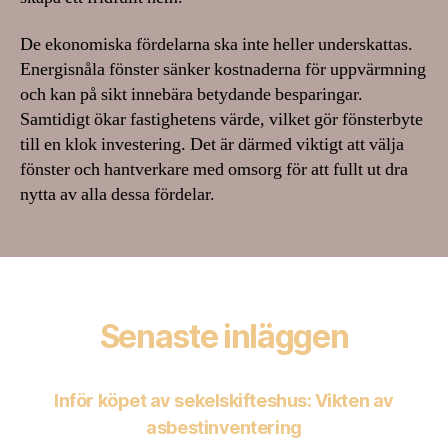
De ekonomiska fördelarna ska inte heller underskattas.
Energisnåla fönster sänker kostnaderna för uppvärmning
och kan på sikt innebära betydande besparingar.
Samtidigt ökar fastighetens värde, vilket gör fönsterbyte
till en klok investering. Det är därmed viktigt att välja
fönster och hantverkare med omsorg för att fullt ut dra
nytta av alla dessa fördelar.
Senaste inläggen
Inför köpet av sekelskifteshus: Vikten av
asbestinventering