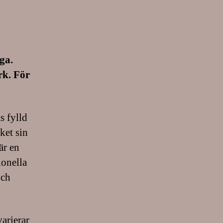
ga.
rk. För
s fylld
ket sin
är en
ionella
och
arierar