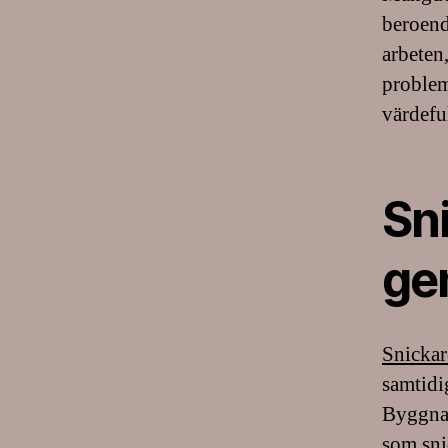
beroende
arbeten
problem
värdeful
Sni
ge
Snickar
samtidi
Byggnad
som snic