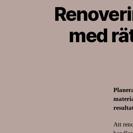
Renoveri
med rät
Planera
materia
resulta
Att ren