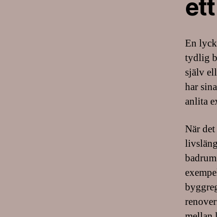
ett
En lyck
tydlig 
själv e
har sina
anlita e
När det 
livsläng
badrum 
exempel 
byggreg
renoveri
mellan k