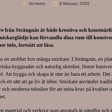
Av
henry
8 februari, 2025
Inläggsförfattare
Inläggsdatum
e från Strängnäs är både kreativa och konstnärli
nickarglädje kan förvandla dina rum till konstve
er info, fortsätt att läsa.
s en stolthet hos många snickare. I Strängnäs, en plat
oriska byggnader och naturlig skönhet, finner hantver
el. Att bygga och skapa är mer än bara ett arbete. Det 
ch ett sätt att ge liv åt idéer. Snickare använder tradit
 och moderna tekniker för att möta krav på kvalitet 
et.
 material och verktyg som används är oändlig och v