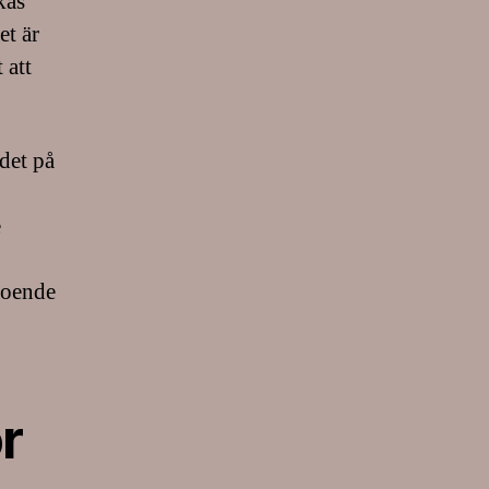
kas
et är
 att
rdet på
e
boende
r