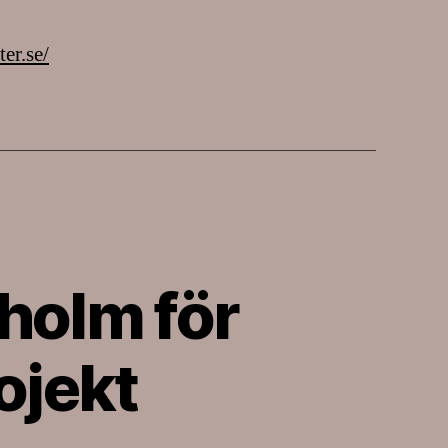
ter.se/
holm för
ojekt