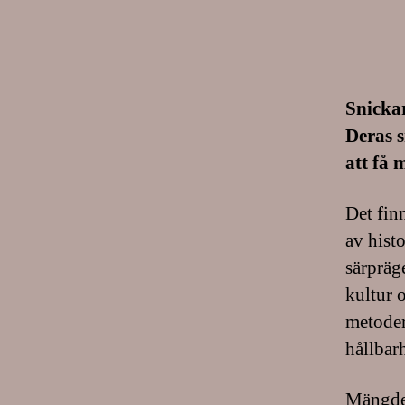
Snickar
Deras s
att få m
Det finn
av hist
särpräg
kultur o
metoder
hållbarh
Mängden