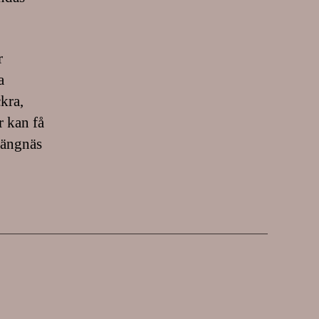
r
a
kra,
r kan få
trängnäs