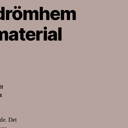
t drömhem
material
tt
t
de. Det