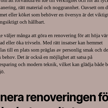
om att förvandla en idé till verklighet och för att lyc
lanering, rätt material och noggrannhet. Oavsett om d
et eller köket som behöver en översyn är det viktigt
ngsiktigt och hållbart.
ge väljer många att göra en renovering för att höja vä
tad eller öka trivseln. Med rätt insatser kan hemmet
las till en plats som präglas av personlig smak och d
 behov. Det är också en möjlighet att satsa på
esparing och modern teknik, vilket kan glädja både 
jö.
anera renoveringen fö