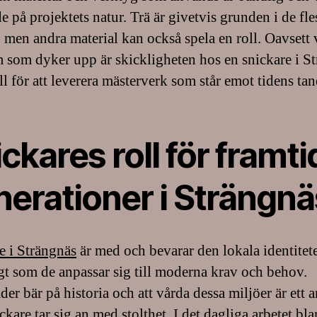
 på projektets natur. Trä är givetvis grunden i de fle
, men andra material kan också spela en roll. Oavsett 
 som dyker upp är skickligheten hos en snickare i S
l för att leverera mästerverk som står emot tidens tan
ckares roll för framti
nerationer i Strängnä
e i Strängnäs
är med och bevarar den lokala identitet
gt som de anpassar sig till moderna krav och behov.
er bär på historia och att vårda dessa miljöer är ett 
kare tar sig an med stolthet. I det dagliga arbetet bl