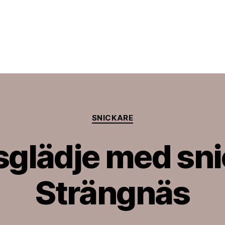
er.se
Kategorier
SNICKARE
glädje med sni
Strängnäs