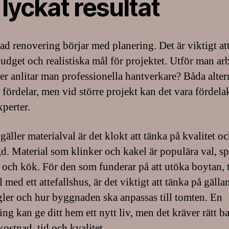
 lyckat resultat
ad renovering börjar med planering. Det är viktigt at
budget och realistiska mål för projektet. Utför man arb
ller anlitar man professionella hantverkare? Båda alte
 fördelar, men vid större projekt kan det vara fördelak
xperter.
gäller materialval är det klokt att tänka på kvalitet o
d. Material som klinker och kakel är populära val, spe
och kök. För den som funderar på att utöka boytan, t
med ett attefallshus, är det viktigt att tänka på gälla
ler och hur byggnaden ska anpassas till tomten. En
ng kan ge ditt hem ett nytt liv, men det kräver rätt b
ostnad, tid och kvalitet.