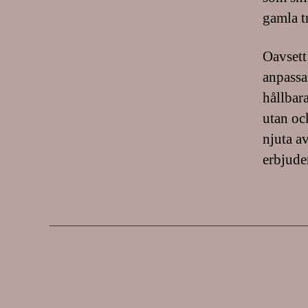
gamla t
Oavsett
anpassa
hållbar
utan oc
njuta av
erbjude