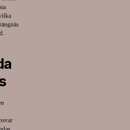
sta
vilka
trängnäs
d.
da
s
en
ansvar
andas