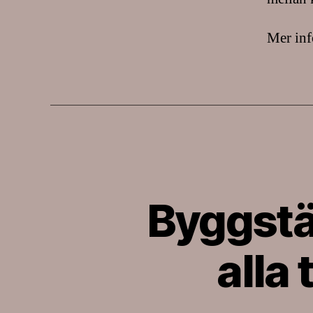
Mer inf
Byggstä
alla