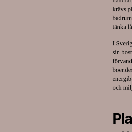
handlar 
krävs p
badrumm
tänka lå
I Sveri
sin bos
förvand
boendes
energib
och mil
Pl