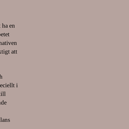
t ha en
etet
rnativen
tigt att
ch
ciellt i
ill
nde
alans